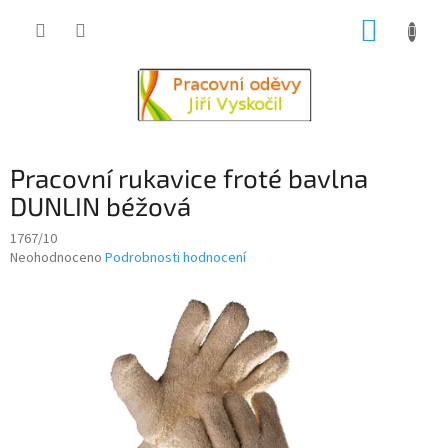
Přejít
NÁKUP
na
obsah
KOŠÍK
Pracovní rukavice froté bavlna
DUNLIN béžová
1767/10
Průměrné
Neohodnoceno
Podrobnosti hodnocení
hodnocení
produktu
je
0,0
z
5
hvězdiček.