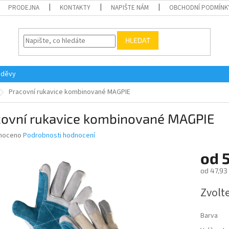
PRODEJNA
KONTAKTY
NAPIŠTE NÁM
OBCHODNÍ PODMÍNK
HLEDAT
oděvy
Pracovní rukavice kombinované MAGPIE
covní rukavice kombinované MAGPIE
né
noceno
Podrobnosti hodnocení
ní
od
u
od
47,93
Měrná
Zvolt
cena:
ek.
Barva