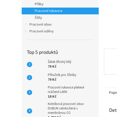
n
Přilby
e
Pracovní rukavice
l
Štíty
Pracovní obuv
Pracovní oděvy
Top 5 produktů
Šátek třírohý bílý
79 Kč
Příručník pro číšníky
79 Kč
Pracovní rukavice pletené
máčené LARK
Popi
18 Kč
Kotníková pracovní obuv
DUBLIN celokožená s
Det
membránou O2