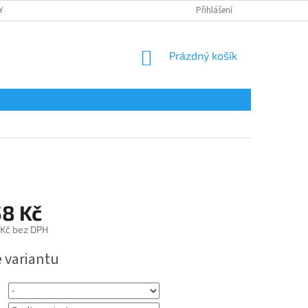
Y
OCHRANA OSOBNÍCH ÚDAJŮ
POTISK
Přihlášení
REKLAMAČNÍ ŘÁD
NÁKUPNÍ
Prázdný košík
KOŠÍK
58 Kč
 Kč
bez DPH
e variantu