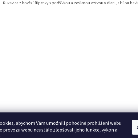
Rukavice z hovězí štípenky s podšívkou a zesílenou vrstvou v dlani, s bílou ba
ookies, abychom Vám umožnili pohodlné prohlížení webu
ze provozu webu neustále zlepšovali jeho funkce, výkon a
.