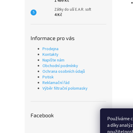
1 499 Kč
Zátky do uší E.A.R. soft
4 Kč
Informace pro vás
Prodejna
Kontakty
Napište nám
Obchodní podmínky
Ochrana osobních údajů
Potisk
Reklamační řád
Výběr filtrační polomasky
Facebook
Používáme c
a díky analý
použitelnost