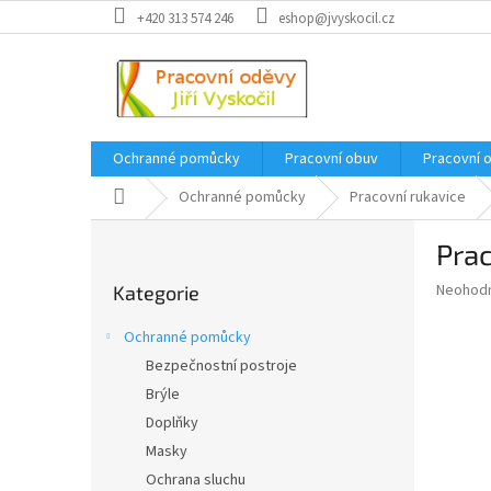
Přejít
+420 313 574 246
eshop@jvyskocil.cz
na
obsah
Ochranné pomůcky
Pracovní obuv
Pracovní 
Domů
Ochranné pomůcky
Pracovní rukavice
P
Pra
o
Přeskočit
s
Průměr
Neohod
Kategorie
kategorie
t
hodnoce
r
produkt
Ochranné pomůcky
a
je
Bezpečnostní postroje
0,0
n
z
Brýle
n
5
í
Doplňky
hvězdič
p
Masky
a
Ochrana sluchu