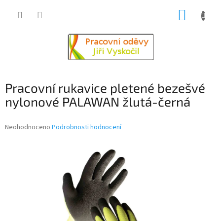
Přejít
NÁKUP
na
obsah
KOŠÍK
Pracovní rukavice pletené bezešvé
nylonové PALAWAN žlutá-černá
Průměrné
Neohodnoceno
Podrobnosti hodnocení
hodnocení
produktu
je
0,0
z
5
hvězdiček.