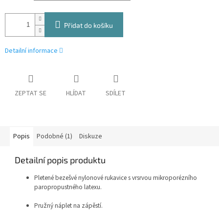
Přidat do košíku
Detailní informace
ZEPTAT SE
HLÍDAT
SDÍLET
Popis
Podobné (1)
Diskuze
Detailní popis produktu
Pletené bezešvé nylonové rukavice s vrsrvou mikroporézního
paropropustného latexu.
Pružný náplet na zápěstí.