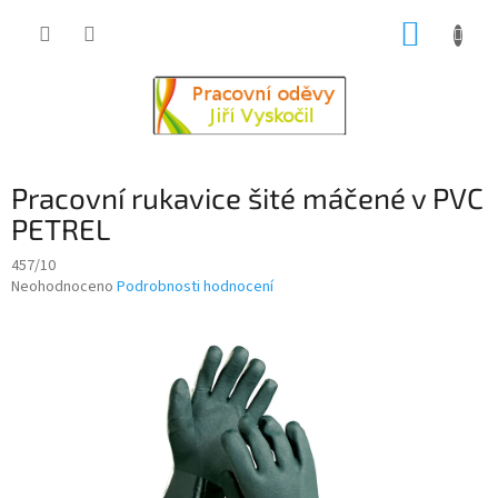
Přejít
NÁKUP
na
obsah
KOŠÍK
Pracovní rukavice šité máčené v PVC
PETREL
457/10
Průměrné
Neohodnoceno
Podrobnosti hodnocení
hodnocení
produktu
je
0,0
z
5
hvězdiček.