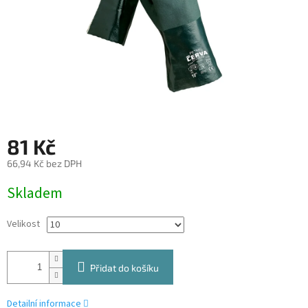
81 Kč
66,94 Kč bez DPH
Měrná
Skladem
cena:
Velikost
Přidat do košíku
Detailní informace