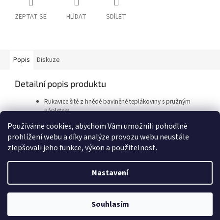
ZEPTAT SE
HLÍDAT
SDÍLET
Popis
Diskuze
Detailní popis produktu
Rukavice šité z hnědé bavlněné teplákoviny s pružným
nápletem.
Používáme cookies, abychom Vám umožnili pohodlné
prohlížení webu a díky analýze provozu webu neustále
Z
zlepšovali jeho funkce, výkon a použitelnost.
á
Vytvořil Shoptet
p
Nastavení
a
t
Copyright 2026
Pracovní oděvy Jiří Vyskočil
. Všechna práva
í
Souhlasím
vyhrazena.