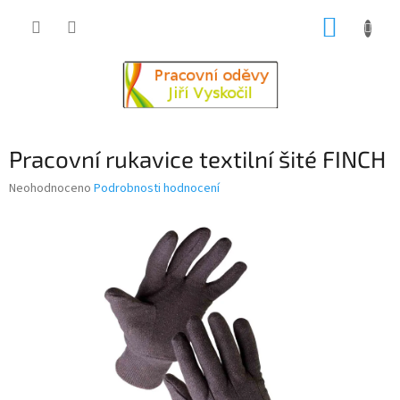
Přejít
NÁKUP
na
obsah
KOŠÍK
Pracovní rukavice textilní šité FINCH
Průměrné
Neohodnoceno
Podrobnosti hodnocení
hodnocení
produktu
je
0,0
z
5
hvězdiček.