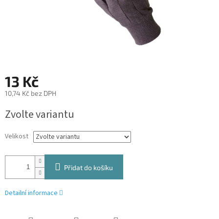
13 Kč
10,74 Kč bez DPH
Měrná
Zvolte variantu
cena:
Velikost
Přidat do košíku
Detailní informace