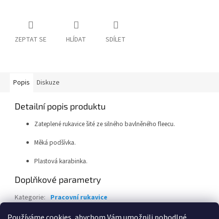
ZEPTAT SE
HLÍDAT
SDÍLET
Popis
Diskuze
Detailní popis produktu
Zateplené rukavice šité ze silného bavlněného fleecu.
Měká podšívka.
Plastová karabinka.
Doplňkové parametry
Kategorie
:
Pracovní rukavice
Barva
:
Černá
Používáme cookies, abychom Vám umožnili pohodlné