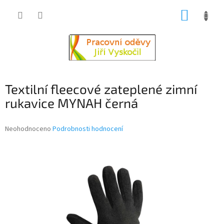
Přejít
NÁKUP
na
obsah
KOŠÍK
Textilní fleecové zateplené zimní
rukavice MYNAH černá
Průměrné
Neohodnoceno
Podrobnosti hodnocení
hodnocení
produktu
je
0,0
z
5
hvězdiček.