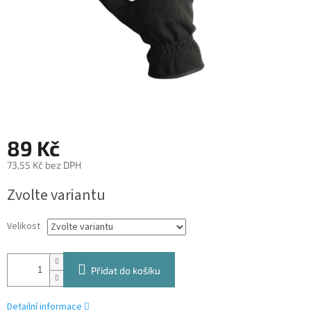
89 Kč
73,55 Kč bez DPH
Měrná
Zvolte variantu
cena:
Velikost
Přidat do košíku
Detailní informace