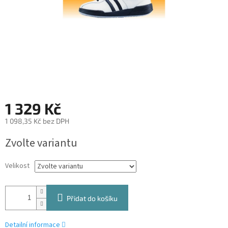
1 329 Kč
1 098,35 Kč bez DPH
Měrná
Zvolte variantu
cena:
Velikost
Přidat do košíku
Detailní informace