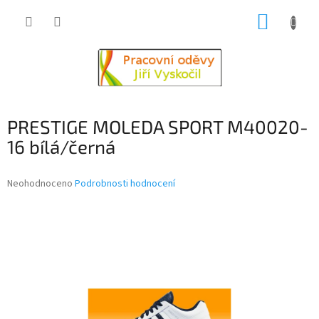
Přejít
NÁKUP
na
obsah
KOŠÍK
PRESTIGE MOLEDA SPORT M40020-
16 bílá/černá
Průměrné
Neohodnoceno
Podrobnosti hodnocení
hodnocení
produktu
je
0,0
z
5
hvězdiček.