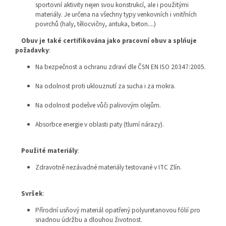
sportovní aktivity nejen svou konstrukcí, ale i použitými
materiály. Je určena na všechny typy venkovních i vnitřních
povrchů (haly, tělocvičny, antuka, beton....)
Obuv je také certifikována jako pracovní obuv a splńuje
požadavky
:
Na bezpečnost a ochranu zdraví dle ČSN EN ISO 20347:2005.
Na odolnost proti uklouznutí za sucha i za mokra.
Na odolnost podešve vůči palivovým olejům.
Absorbce energie v oblasti paty (tlumí nárazy).
Použité materiály
:
Zdravotně nezávadné materiály testované v ITC Zlín.
Svršek
:
Přírodní usňový materiál opatřený polyuretanovou fólií pro
snadnou údržbu a dlouhou životnost.