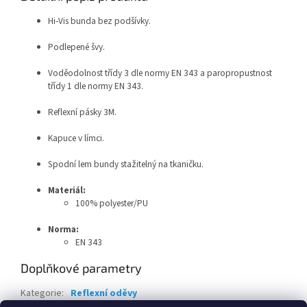
Hi-Vis bunda bez podšívky.
Podlepené švy.
Voděodolnost třídy 3 dle normy EN 343 a paropropustnost
třídy 1 dle normy EN 343.
Reflexní pásky 3M.
Kapuce v límci.
Spodní lem bundy stažitelný na tkaničku.
Materiál:
100% polyester/PU
Norma:
EN 343
Doplňkové parametry
Kategorie
:
Reflexní oděvy