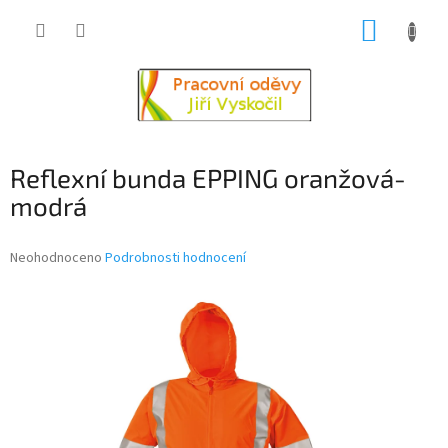
Přejít
NÁKUP
na
obsah
KOŠÍK
Reflexní bunda EPPING oranžová-
modrá
Průměrné
Neohodnoceno
Podrobnosti hodnocení
hodnocení
produktu
je
0,0
z
5
hvězdiček.