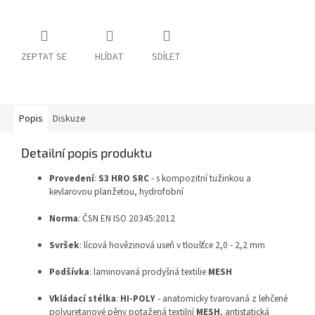
ZEPTAT SE
HLÍDAT
SDÍLET
Popis
Diskuze
Detailní popis produktu
Provedení
:
S3 HRO SRC
- s kompozitní tužinkou a
kevlarovou planžetou, hydrofobní
Norma
: ČSN EN ISO 20345:2012
Svršek
: lícová hovězinová useň v tloušťce 2,0 - 2,2 mm
Podšívka
: laminovaná prodyšná textilie
MESH
Vkládací stélka
:
HI-POLY
- anatomicky tvarovaná z lehčené
polyuretanové pěny potažená textilní
MESH
, antistatická