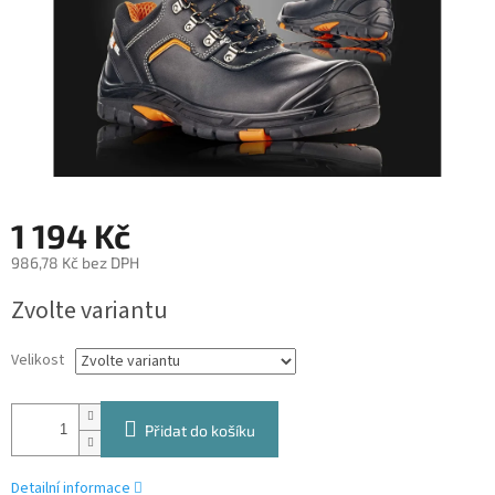
1 194 Kč
986,78 Kč bez DPH
Měrná
Zvolte variantu
cena:
Velikost
Přidat do košíku
Detailní informace