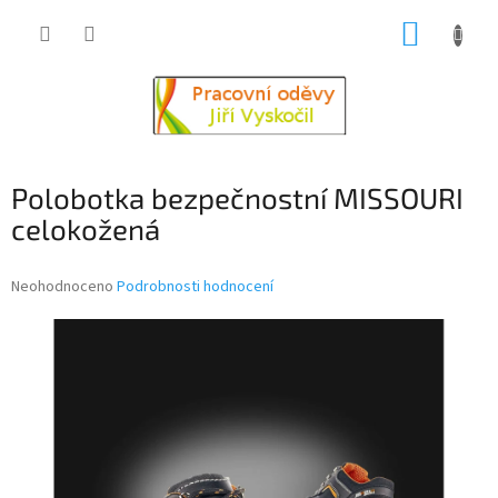
Přejít
NÁKUP
na
obsah
KOŠÍK
Polobotka bezpečnostní MISSOURI
celokožená
Průměrné
Neohodnoceno
Podrobnosti hodnocení
hodnocení
produktu
je
0,0
z
5
hvězdiček.